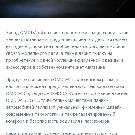
Страхование
Клиентская поддержка
Обратная связь
Кредитный калькулятор
O&J Автоклуб
Аксессуары
Клуб владельцев OMODA
Бренд OMODA объявляет проведение специальной акции
Одежда и сувениры
Приложение O&J
«Черная пятница» и предлагает клиентам действительно
Оригинальные аксессуары
выгодные условия на приобретение любого автомобиля
Аксессуары
своего модельного ряда, а также дарит скидку на
Запчасти
приобретение модной коллекции фирменной одежды и
Одежда и сувениры
аксессуаров в собственном интернет-магазине.
Трейд-ин
Оригинальные аксессуары
Калькулятор трейд-ин
Запчасти
Продуктовая линейка OMODA на российском рынке в
настоящий момент представлена фастбэк-кроссовером
OMODA C5, седаном OMODA S5 и его спортивной версией
OMODA S5 GT. Отличительными чертами данных
автомобилей являются уникальный фирменный дизайн,
современные технологии, а также гарантированный
комфорт и безопасность водителя и пассажиров.
Самая доступная модель, технологичный городской