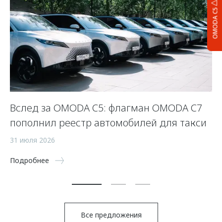
OMODA C5
Вслед за OMODA C5: флагман OMODA C7
С
пополнил реестр автомобилей для такси
п
а
31 июля 2026
5 
Подробнее
По
Все предложения