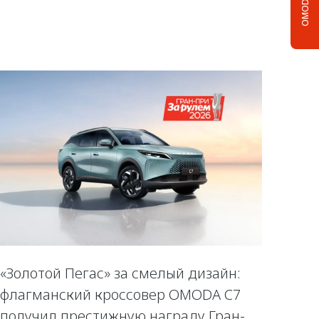
OMODA C5
«Золотой Пегас» за смелый дизайн:
флагманский кроссовер OMODA C7
получил престижную награду Гран-