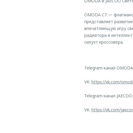
OMODA и JAECOO Светл
OMODA C7 — флагмански
представляет развитие
впечатляющую игру све
радиатора и интеллек
силуэт кроссовера.
Telegram-канал OMODA
VK:
https://vk.com/omod
Telegram-канал JAECOO
VK:
https://vk.com/jaeco