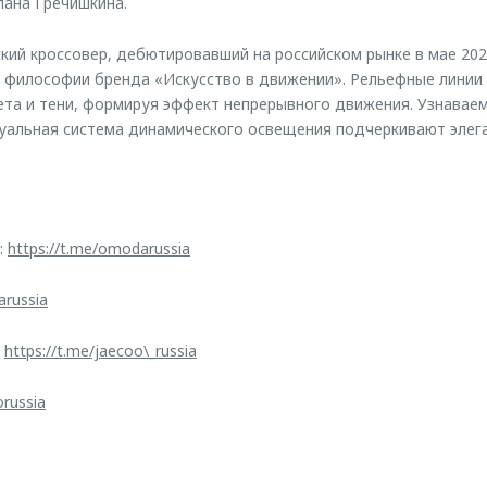
ана Гречишкина.
й кроссовер, дебютировавший на российском рынке в мае 2025
 философии бренда «Искусство в движении». Рельефные линии
та и тени, формируя эффект непрерывного движения. Узнаваем
туальная система динамического освещения подчеркивают элег
:
https://t.me/omodarussia
arussia
:
https://t.me/jaecoo\_russia
orussia