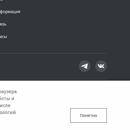
нформация
язь
висы
аузера.
боты и
числе
Google Play
App Store
нологий
Понятно