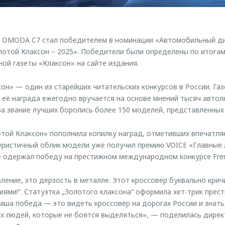
р OMODA C7 стал победителем в номинации «Автомобильный ди
отой Клаксон – 2025». Победители были определены по итога
ой газеты «Клаксон» на сайте издания.
он» — один из старейших читательских конкурсов в России. Газ
 а её награда ежегодно вручается на основе мнений тысяч авто
 за звание лучших боролись более 150 моделей, представленных
отой Клаксон» пополнила копилку наград, отметивших впечатл
уристичный облик модели уже получил премию VOICE «Главные 
е одержал победу на престижном международном конкурсе Fren
ение, это дерзость в металле. Этот кроссовер буквально кричи
циями!“. Статуэтка „Золотого клаксона“ оформила хет-трик прес
 наша победа — это видеть кроссовер на дорогах России и знат
 людей, которые не боятся выделяться», — поделилась дирек