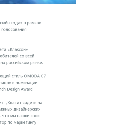
зайн года» в рамках
м голосования
ета «Клаксон»
любителей со всей
 на российском рынке.
яющий стиль OMODA C7.
лица» в номинации
ch Design Award.
т: „Хватит сидеть на
тижных дизайнерских
ь, что мы нашли свою
тор по маркетингу