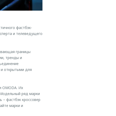
тичного фастбэк-
ксперта и телеведущего
ывающая границы
ии, тренды и
бъединение
 и открытыми для
ки OMODA. Их
 Модельный ряд марки
ь – фастбэк кроссовер
айте марки и