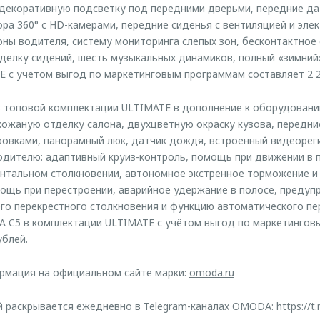
декоративную подсветку под передними дверьми, передние да
ора 360° с HD-камерами, передние сиденья с вентиляцией и эле
оны водителя, систему мониторинга слепых зон, бесконтактное
делку сидений, шесть музыкальных динамиков, полный «зимний
E с учётом выгод по маркетинговым программам составляет 2 2
топовой комплектации ULTIMATE в дополнение к оборудованию 
кожаную отделку салона, двухцветную окраску кузова, передни
ровками, панорамный люк, датчик дождя, встроенный видеорег
дителю: адаптивный круиз-контроль, помощь при движении в п
нтальном столкновении, автономное экстренное торможение и
ощь при перестроении, аварийное удержание в полосе, предуп
о перекрестного столкновения и функцию автоматического пе
A C5 в комплектации ULTIMATE с учётом выгод по маркетинго
ублей.
рмация на официальном сайте марки:
omoda.ru
й раскрывается ежедневно в Telegram-каналах OMODA:
https://