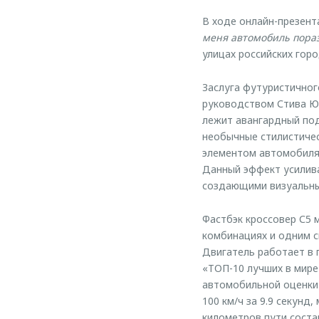
В ходе онлайн-презент
меня автомобиль порази
улицах российских горо
Заслуга футуристично
руководством Стива Юм
лежит авангардный под
необычные стилистиче
элементом автомобиля 
Данный эффект усилив
создающими визуальный
Фастбэк кроссовер С5 
комбинациях и одним с
Двигатель работает в 
«ТОП-10 лучших в мире
автомобильной оценки 
100 км/ч за 9.9 секунд
километров пути соста