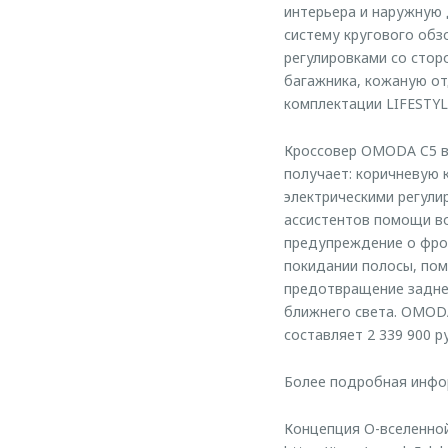
интерьера и наружную 
систему кругового обз
регулировками со стор
багажника, кожаную от
комплектации LIFESTYL
Кроссовер OMODA C5 в 
получает: коричневую 
электрическими регули
ассистентов помощи во
предупреждение о фро
покидании полосы, пом
предотвращение заднег
ближнего света. OMOD
составляет 2 339 900 р
Более подробная инфо
Концепция O-вселенно