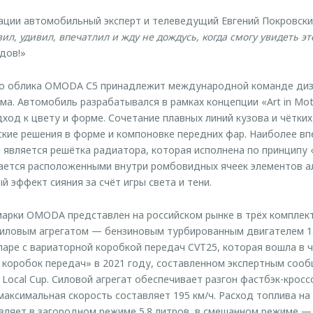
ации автомобильный эксперт и телеведущий Евгений Покровск
л, удивил, впечатлил и жду не дождусь, когда смогу увидеть э
дов!»
го облика OMODA С5 принадлежит международной команде ди
а. Автомобиль разрабатывался в рамках концепции «Art in Mot
ход к цвету и форме. Сочетание плавных линий кузова и чётки
ские решения в форме и компоновке передних фар. Наиболее 
является решётка радиатора, которая исполнена по принципу 
ается расположенными внутри ромбовидных ячеек элементов а
 эффект сияния за счёт игры света и тени.
марки OMODA представлен на российском рынке в трёх комплек
иловым агрегатом — бензиновым турбированным двигателем 1.
паре с вариаторной коробкой передач CVT25, которая вошла в ч
 коробок передач» в 2021 году, составленном экспертным со
Local Cup. Силовой агрегат обеспечивает разгон фастбэк-кро
, максимальная скорость составляет 195 км/ч. Расход топлива н
вляет в загородном режиме 5.8 литров, в смешанном режиме — 7