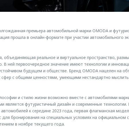
долгожданная премьера автомобильной марки OMODA и футурис
тация прошла в онлайн-формате при участии автомобильного э
я, объединяющая реальное и виртуальное пространство, разм
. В ней первоочередное значение имеют технологии и инновац
 устойчивом будущем и обществе. Бренд OMODA нацелен на о
х сфер с общими ценностями, умеющими нестандартно мыслить
лософии и стилю жизни возможно вместе с автомобилями мар
ми является футуристичный дизайн и современные технологии.
х автомобилей к середине 2023 года, первая флагманская модел
с для бронирования на специальных условиях на официальном с
ением в ноябре текущего года.