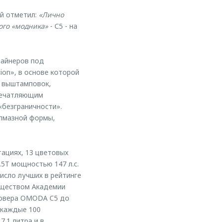
ий отметил:
«Лично
того «модника»
- С5 - на
зайнеров под
ion», в основе которой
х выштамповок,
впечатляющим
«безграничности».
лмазной формы,
тациях, 13 цветовых
5T мощностью 147 л.с.
исло лучших в рейтинге
обществом Академии
ссовера OMODA C5 до
а каждые 100
.1 литра и в