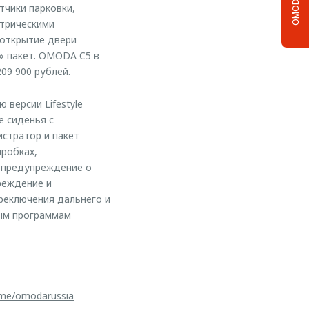
OMODA C5
тчики парковки,
ктрическими
 открытие двери
» пакет. OMODA C5 в
09 900 рублей.
версии Lifestyle
е сиденья c
истратор и пакет
робках,
 предупреждение о
реждение и
реключения дальнего и
вым программам
t.me/omodarussia