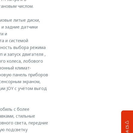
тановым числом.
мовые литые диски,
 и задние датчики
ти и
та и системой
жность выбора режима
 и запуск двигателя ,
ого колеса, лобового
зонный климат-
ровую панель приборов
сенсорным экраном,
ии JOY с учётом выгод
обиль c более
авками, стильные
овного света, передние
ую подсветку