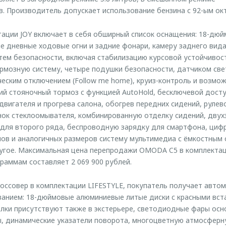
в. Производитель допускает использование бензина с 92-ым ок
ации JOY включает в себя обширный список оснащения: 18-дюй
 дневные ходовые огни и задние фонари, камеру заднего вида
стем безопасности, включая стабилизацию курсовой устойчивос
мозную систему, четыре подушки безопасности, датчиком све
еским отключением (Follow me home), круиз-контроль и возмо
ий стояночный тормоз с функцией AutoHold, бесключевой доступ
двигателя и прогрева салона, обогрев передних сидений, рулев
унок стеклоомывателя, комбинированную отделку сидений, двух
 для второго ряда, беспроводную зарядку для смартфона, циф
ов и аналогичных размеров систему мультимедиа с ёмкостным 
угое. Максимальная цена перепродажи OMODA C5 в комплектац
раммам составляет 2 069 900 рублей.
оссовер в комплектации LIFESTYLE, покупатель получает автом
анием: 18-дюймовые алюминиевые литые диски c красными вст
лки присутствуют также в экстерьере, светодиодные фары осн
, динамические указатели поворота, многоцветную атмосферн