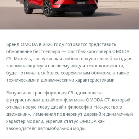
Страхование
Клиентская поддержка
Обратная связь
Кредитный калькулятор
O&J Автоклуб
Аксессуары
Клуб владельцев OMODA
Одежда и сувениры
Приложение O&J
Бренд OMODA в 2026 году готовится представить
Оригинальные аксессуары
обновление бестселлера — фастбэк-кроссовера OMODA
Аксессуары
Запчасти
C5. Модель, заслужившая любовь покупателей благодаря
Одежда и сувениры
запоминающемуся внешнему виду и технологичности,
Трейд-ин
Оригинальные аксессуары
будет отличаться более современным обликом, а также
техническими и динамическими характеристиками.
Калькулятор трейд-ин
Запчасти
Визуальная трансформация C5 вдохновлена
футуристичным дизайном флагмана OMODA C7, который
открыл новую главу дизайн-философии «Искусство в
движении». Изменения подчеркнут дерзкий и динамичный
характер модели, укрепив статус OMODA как
законодателя автомобильной моды.