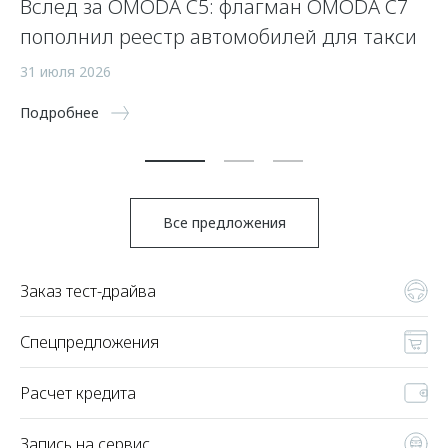
Вслед за OMODA C5: флагман OMODA C7
С
пополнил реестр автомобилей для такси
п
а
31 июля 2026
5 
Подробнее
По
Все предложения
Заказ тест-драйва
Спецпредложения
Расчет кредита
Запись на сервис