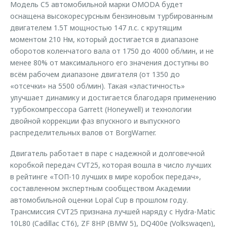
Модель C5 автомобильной марки OMODA будет
оснащена высокоресурсным бензиновым турбированным
двигателем 1.5T мощностью 147 л.с. с крутящим
моментом 210 Нм, который достигается в диапазоне
оборотов коленчатого вала от 1750 до 4000 об/мин, и не
менее 80% от максимального его значения доступны во
всём рабочем диапазоне двигателя (от 1350 до
«отсечки» на 5500 об/мин). Такая «эластичность»
улучшает динамику и достигается благодаря применению
турбокомпрессора Garrett (Honeywell) и технологии
двойной коррекции фаз впускного и выпускного
распределительных валов от BorgWarner.
Двигатель работает в паре с надежной и долговечной
коробкой передач CVT25, которая вошла в число лучших
в рейтинге «ТОП-10 лучших в мире коробок передач»,
составленном экспертным сообществом Академии
автомобильной оценки Lopal Cup в прошлом году.
Трансмиссия CVT25 признана лучшей наряду с Hydra-Matic
10L80 (Cadillac CT6), ZF 8HP (BMW 5), DQ400e (Volkswagen),