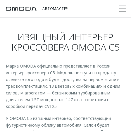
АВТОМАСТЕР
ИЗЯЩНЫЙ ИНТЕРЬЕР
Покупателям
Мир OMODA
Владельцам
Модели
КРОССОВЕРА OMODA С5
C5
Выбор и покупка
Сервис
О бренде
от 2 299 000 ₽*
Марка OMODA официально представляет в России
Сравнить комплектации
Записаться на сервис
Новости
интерьер кроссовера C5. Модель поступит в продажу
Записаться на тест-драйв
Кузовной ремонт
осенью этого года и будет доступна на первом этапе в
Онлайн-сервисы
C7
Cпецпредложения
трёх комплектациях, 13 цветовых комбинациях и одним
Поддержка
Приложение O&J
от 2 739 000 ₽*
силовым агрегатом — бензиновым турбированным
Прайс-листы
Помощь на дороге
Клуб владельцев OMODA
двигателем 1.5T мощностью 147 л.с. в сочетании с
OMODA Лизинг
коробкой передач CVT25.
Гарантия
Бренд JAECOO
Кредит и страхование
Дополнительная техническая поддержка
У OMODA C5 изящный интерьер, соответствующий
футуристичному облику автомобиля. Салон будет
Правовая информация
Кредитные программы
Руководства по эксплуатации