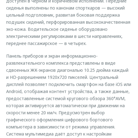
доступен в чёрном и коричневом исполнении. Передние
Страхование
Клиентская поддержка
сиденья выполнены по канонам спорткаров — высокий
Обратная связь
Кредитный калькулятор
цельный подголовник, развитая боковая поддержка
O&J Автоклуб
подушек сидений, перфорированная высококачественная
Аксессуары
Клуб владельцев OMODA
эко-кожа. Водительское сиденье оборудовано
электрическими регулировками в шести направлениях,
Одежда и сувениры
Приложение O&J
переднее пассажирское — в четырех.
Оригинальные аксессуары
Аксессуары
Панель приборов и экран информационно-
Запчасти
Одежда и сувениры
развлекательного комплекса представлены в виде
сдвоенных ЖК-экранов диагональю 10.25 дюйма каждый
Трейд-ин
Оригинальные аксессуары
и HD-разрешением 1920х720 пикселей. Центральный
Калькулятор трейд-ин
Запчасти
дисплей позволяет подключить смартфон на базе iOS или
Android, отображая контент устройства, а также данные,
предоставленные системой кругового обзора 360°AVM,
которая активируется автоматически при движении на
скорости менее 20 км/ч. Предусмотрен выбор
графического оформления цифрового бортового
компьютера в зависимости от режима управления.
Система мультимедиа даёт доступ к настройкам