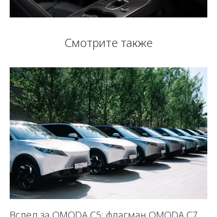
Смотрите также
Вслед за OMODA C5: флагман OMODA C7
С