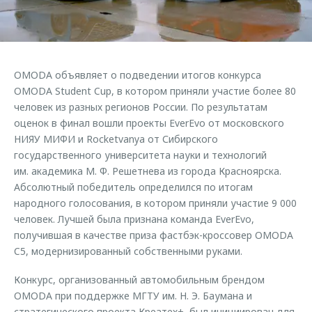
Страхование
Клиентская поддержка
Обратная связь
Кредитный калькулятор
O&J Автоклуб
Аксессуары
Клуб владельцев OMODA
OMODA объявляет о подведении итогов конкурса
Одежда и сувениры
Приложение O&J
OMODA Student Cup, в котором приняли участие более 80
Оригинальные аксессуары
человек из разных регионов России. По результатам
Аксессуары
оценок в финал вошли проекты EverEvo от московского
Запчасти
НИЯУ МИФИ и Rocketvanya от Сибирского
Одежда и сувениры
государственного университета науки и технологий
Трейд-ин
Оригинальные аксессуары
им. академика М. Ф. Решетнева из города Красноярска.
Калькулятор трейд-ин
Запчасти
Абсолютный победитель определился по итогам
народного голосования, в котором приняли участие 9 000
человек. Лучшей была признана команда EverEvo,
получившая в качестве приза фастбэк-кроссовер OMODA
C5, модернизированный собственными руками.
Конкурс, организованный автомобильным брендом
OMODA при поддержке МГТУ им. Н. Э. Баумана и
стратегического проекта Креатех+, был инициирован для