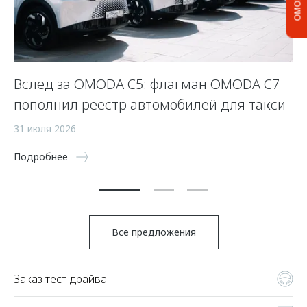
Вслед за OMODA C5: флагман OMODA C7
С
пополнил реестр автомобилей для такси
п
а
31 июля 2026
5 
Подробнее
По
Все предложения
Заказ тест-драйва