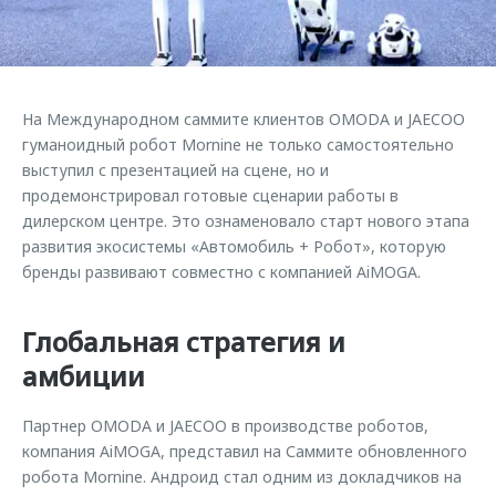
Страхование
Клиентская поддержка
Обратная связь
Кредитный калькулятор
O&J Автоклуб
Аксессуары
Клуб владельцев OMODA
На Международном саммите клиентов OMODA и JAECOO
Одежда и сувениры
Приложение O&J
гуманоидный робот Mornine не только самостоятельно
Оригинальные аксессуары
выступил с презентацией на сцене, но и
Аксессуары
продемонстрировал готовые сценарии работы в
Запчасти
дилерском центре. Это ознаменовало старт нового этапа
Одежда и сувениры
развития экосистемы «Автомобиль + Робот», которую
Трейд-ин
Оригинальные аксессуары
бренды развивают совместно с компанией AiMOGA.
Калькулятор трейд-ин
Запчасти
Глобальная стратегия и
амбиции
Партнер OMODA и JAECOO в производстве роботов,
компания AiMOGA, представил на Саммите обновленного
робота Mornine. Андроид стал одним из докладчиков на