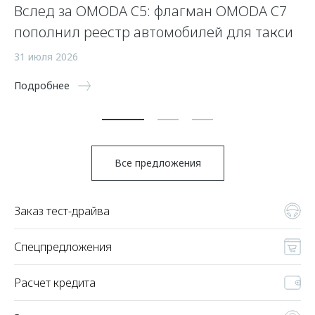
Вслед за OMODA C5: флагман OMODA C7
С
пополнил реестр автомобилей для такси
п
а
31 июля 2026
5 
Подробнее
По
Все предложения
Заказ тест-драйва
Спецпредложения
Расчет кредита