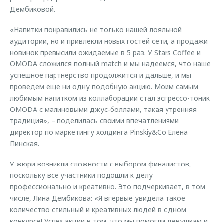
Дембиковой.
«Напитки понравились не только нашей лояльной
аудитории, но и привлекли новых гостей сети, а продажи
новинок превысили ожидаемые в 5 раз. У Stars Coffee и
OMODA сложился полный match и мы надеемся, что наше
успешное партнерство продолжится и дальше, и мы
проведем еще ни одну подобную акцию. Моим самым
любимым напитком из коллаборации стал эспрессо-тоник
OMODA с малиновыми джус-боллами, такая утренняя
традиция», – поделилась своими впечатлениями
директор по маркетингу холдинга Pinskiy&Co Елена
Пинская.
У жюри возникли сложности с выбором финалистов,
поскольку все участники подошли к делу
профессионально и креативно. Это подчеркивает, в том
числе, Лина Дембикова: «Я впервые увидела такое
количество стильный и креативных людей в одном
конкурсе! Успех акции в том, что мы помогли девушкам и