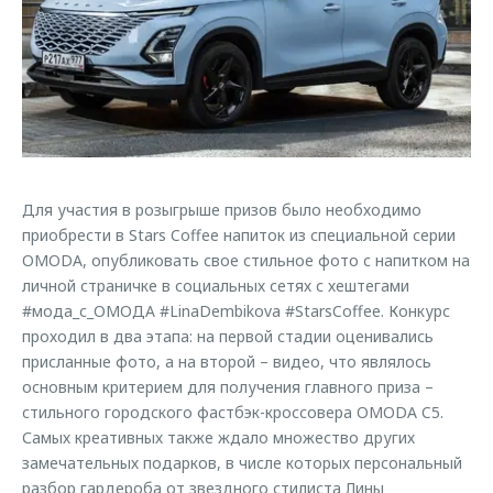
Страхование
Клиентская поддержка
Обратная связь
Кредитный калькулятор
O&J Автоклуб
Аксессуары
Клуб владельцев OMODA
Одежда и сувениры
Приложение O&J
Оригинальные аксессуары
Аксессуары
Запчасти
Для участия в розыгрыше призов было необходимо
Одежда и сувениры
приобрести в Stars Coffee напиток из специальной серии
Трейд-ин
Оригинальные аксессуары
OMODA, опубликовать свое стильное фото с напитком на
личной страничке в социальных сетях с хештегами
Калькулятор трейд-ин
Запчасти
#мода_с_ОМОДА #LinaDembikova #StarsCoffee. Конкурс
проходил в два этапа: на первой стадии оценивались
присланные фото, а на второй – видео, что являлось
основным критерием для получения главного приза –
стильного городского фастбэк-кроссовера OMODA C5.
Самых креативных также ждало множество других
замечательных подарков, в числе которых персональный
разбор гардероба от звездного стилиста Лины