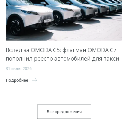
Вслед за OMODA C5: флагман OMODA C7
С
пополнил реестр автомобилей для такси
п
а
31 июля 2026
5 
Подробнее
По
Все предложения