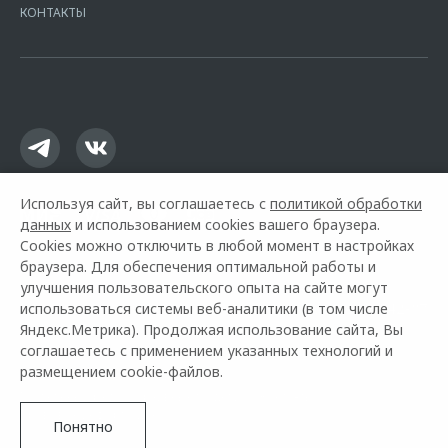
Москва, ул. Каланчевская, д. 27. Ген.лицензия ЦБ РФ № 1326 от
КОНТАКТЫ
16.01.2015. Предложение ограничено и не является публичной
офертой.
Используя сайт, вы соглашаетесь с
политикой обработки
данных
и использованием cookies вашего браузера.
Cookies можно отключить в любой момент в настройках
браузера. Для обеспечения оптимальной работы и
улучшения пользовательского опыта на сайте могут
использоваться системы веб-аналитики (в том числе
Горячая линия OMODA:
+7 (8412) 50-42-87
Яндекс.Метрика). Продолжая использование сайта, Вы
соглашаетесь с применением указанных технологий и
© 2026 Автомастер
размещением cookie-файлов.
Модельный ряд
Архивные модели
Контакты
Правовая информация
Понятно